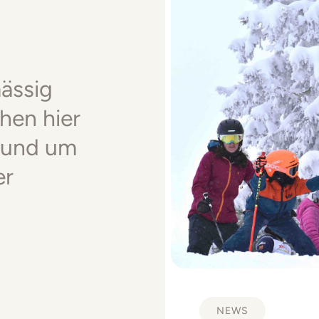
mässig
hen hier
rund um
er
NEWS