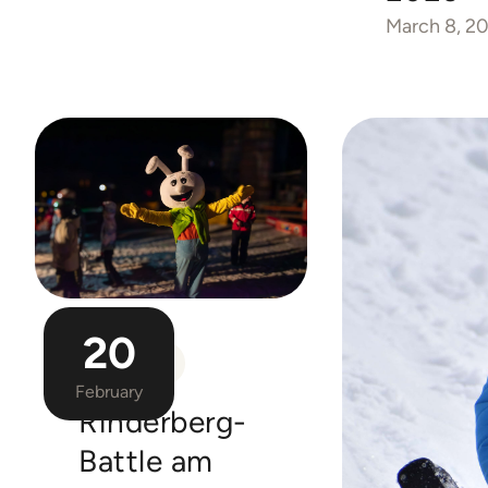
March 8, 2
20
EVENT
February
Rinderberg-
Battle am