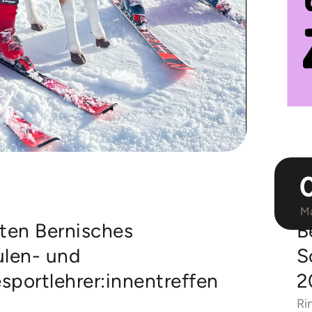
M
sten Bernisches
B
ulen- und
S
sportlehrer:innentreffen
2
Ri