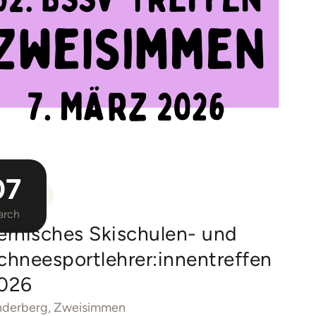
07
EVENT
arch
ernisches Skischulen- und
chneesportlehrer:innentreffen
026
nderberg, Zweisimmen