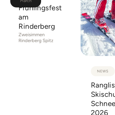
March
Frühlingsfest
am
Rinderberg
Zweisimmen
Rinderberg Spitz
NEWS
Rangli
Skisch
Schnee
2026