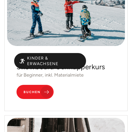
Gruppen
KINDER &
ERWACHSENE
Snowboard Schnupperkurs
für Beginner, inkl. Materialmiete
BUCHEN