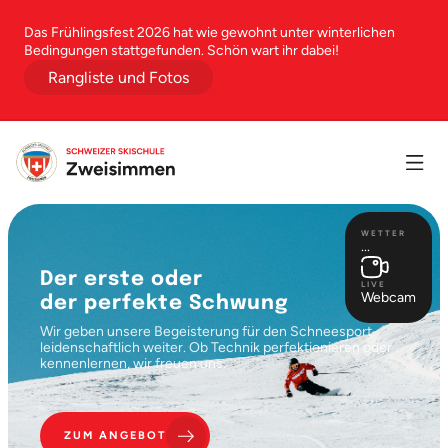
Das Frühlingsfest 2026 hat wie gewohnt unter winterlichen
Bedingungen stattgefunden. Schön wart ihr dabei!
Rangliste und Fotos
WETTER
...
Der erste oder
LIVE
Webcam
der perfekte Schwung
Wir geben unsere Begeisterung für den Schneesport
leidenschaftlich weiter. Ob Technik perfektionieren oder
kennenlernen, wir freuen uns.
ZUM ANGEBOT